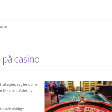
onto
 på casino
strategier, regler och en
för vinst. Valet av
riv och väldigt