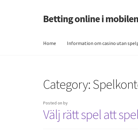
Betting online i mobilen
Skip
Skip
to
to
navigation
content
Home
Information om casino utan spel
Home
Information om casino utan spelpaus
Category:
Spelkont
Posted on
by
Välj rätt spel att spe