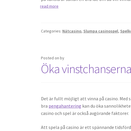
read more
Categories:
Nätcasino
,
Slumpa casinospel
,
Spelk
Posted on
by
Öka vinstchanserna
Det är fullt möjligt att vinna på casino. Med 
bra
pengahantering
kan du öka sannolikheten 
casino och spel är också avgörande faktorer.
Att spela på casino är ett spännande tidsförd