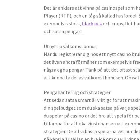
Det är enklare att vinna på casinospel som ha
Player (RTP), och en låg så kallad husfördel.
exempelvis slots,
blackjack
och craps. Det har
och satsa pengar i.
Utnyttja välkomstbonus
När du registrerar dig hos ett nytt casino br
det även andra förmåner som exempelvis fre
några egna pengar. Tänk på att det oftast st
att kunna ta del av välkomstbonusen. Omsät
Pengahantering och strategier
Att sedan satsa smart är viktigt för att maxi
din spelbudget som du ska satsa på varje spel. 
du spelar på casino är det bra att spela för p
tillämpa för att öka vinstchanserna. I exem
strategier. De allra bästa spelarna vet hur d
på känsla är sällan en bra idé om du vill vinna