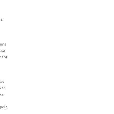
la
inns
tsa
a för
 av
 När
 kan
spela