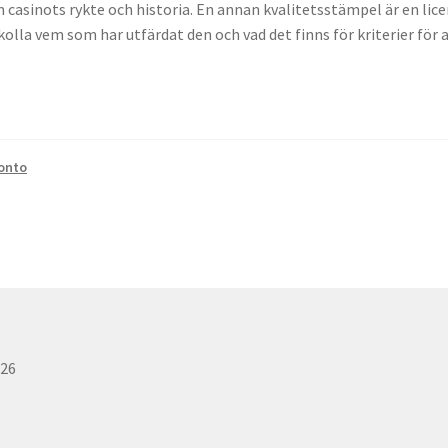
 casinots rykte och historia. En annan kvalitetsstämpel är en lic
 kolla vem som har utfärdat den och vad det finns för kriterier för 
onto
026