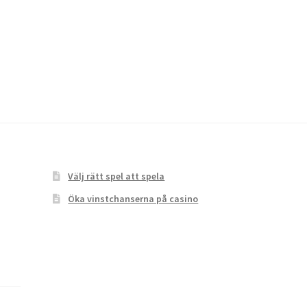
Välj rätt spel att spela
Öka vinstchanserna på casino